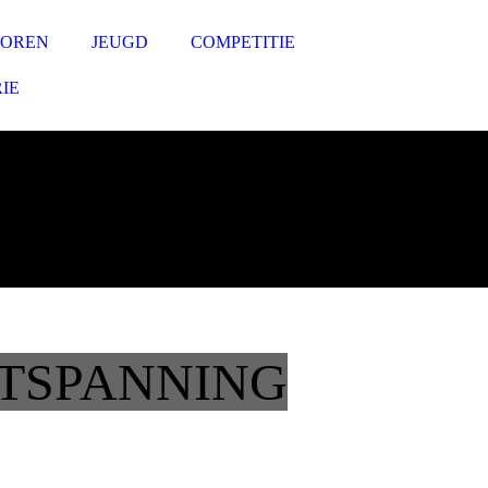
IOREN
JEUGD
COMPETITIE
IE
TSPANNING