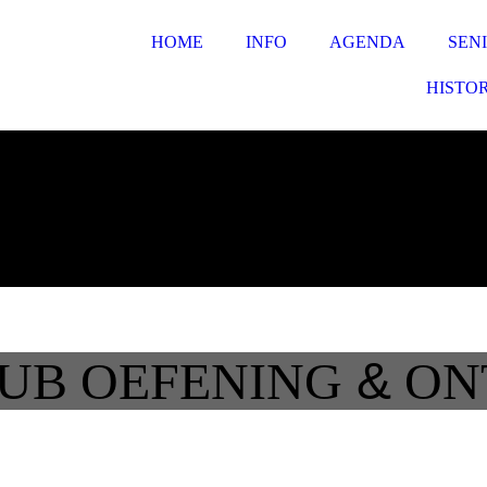
HOME
INFO
AGENDA
SEN
HISTOR
UB OEFENING
&
ON